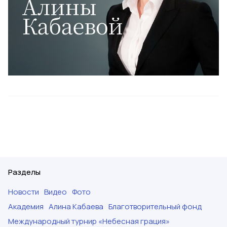
Разделы
Новости
Видео
Фото
Академия
Алина Кабаева
Благотворительный фонд
Международный турнир «Небесная грация»