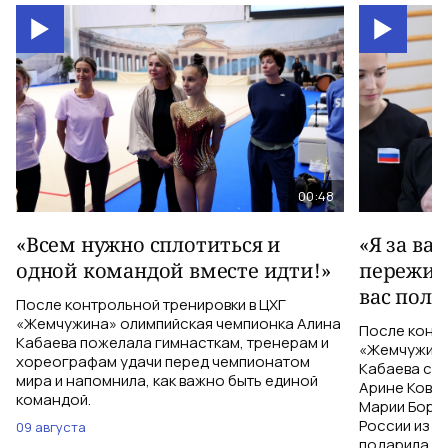
00:48
«Всем нужно сплотиться и
«Я за ва
одной командой вместе идти!»
пережива
вас полу
После контрольной тренировки в ЦХГ
«Жемчужина» олимпийская чемпионка Алина
После контр
Кабаева пожелала гимнасткам, тренерам и
«Жемчужина
хореографам удачи перед чемпионатом
Кабаева ска
мира и напомнила, как важно быть единой
Арине Ковшо
командой.
Марии Бори
России из С
09 августа
подарила им