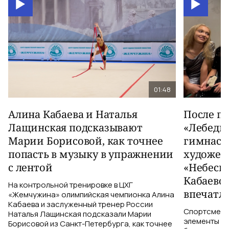
01:48
Алина Кабаева и Наталья
После п
Лащинская подсказывают
«Лебеди
Марии Борисовой, как точнее
гимнаст
попасть в музыку в упражнении
художес
с лентой
«Небесн
Кабаево
На контрольной тренировке в ЦХГ
впечатл
«Жемчужина» олимпийская чемпионка Алина
Кабаева и заслуженный тренер России
Спортсменки
Наталья Лащинская подсказали Марии
элементы ув
Борисовой из Санкт-Петербурга, как точнее