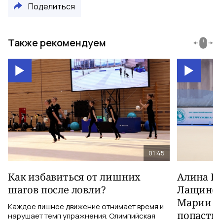
Поделиться
Также рекомендуем
01:45
Как избавиться от лишних
Алина Ка
шагов после ловли?
Лащинск
Марии Б
Каждое лишнее движение отнимает время и
попасть
нарушает темп упражнения. Олимпийская