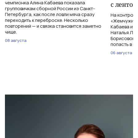
чемпионка Алина Кабаева показала
с лентой
групповичкам сборной России из Санкт-
Петербурга, как после ловли мяча сразу
На контроль
переходить к переброске. Несколько
«Жемчужина
повторений — и связка становится заметно
Кабаева и з
чище.
Наталья Ла
Борисовой и
08 августа
попасть в м
06 августа