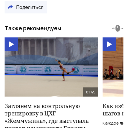
Поделиться
Также рекомендуем
01:45
Заглянем на контрольную
Как изб
тренировку в ЦХГ
шагов по
«Жемчужина», где выступала
Каждое лиш