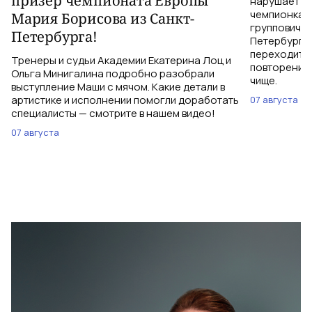
призер чемпионата Европы
нарушает те
чемпионка 
Мария Борисова из Санкт-
групповичка
Петербурга!
Петербурга,
переходить 
Тренеры и судьи Академии Екатерина Лоц и
повторений 
Ольга Минигалина подробно разобрали
чище.
выступление Маши с мячом. Какие детали в
артистике и исполнении помогли доработать
07 августа
специалисты — смотрите в нашем видео!
07 августа