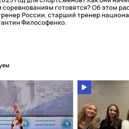
им соревнованиям готовятся? Об этом ра
ренер России, старший тренер национ
тантин Философенко.
уем