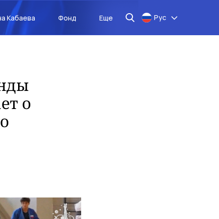
Рус
на Кабаева
Фонд
Еще
анды
ет о
до