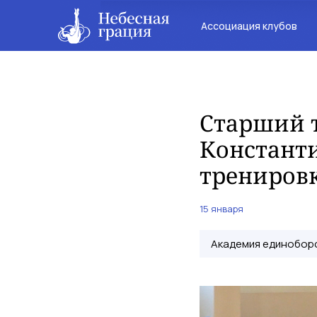
Ассоциация клубов
Старший 
Константи
тренировк
15 января
Академия единобор