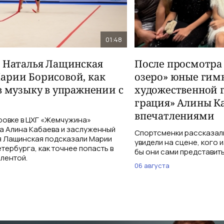
01:48
и Наталья Лащинская
После просмотра
арии Борисовой, как
озеро» юные гим
в музыку в упражнении с
художественной 
грация» Алины К
впечатлениями
ровке в ЦХГ «Жемчужина»
а Алина Кабаева и заслуженный
Спортсменки рассказали
я Лащинская подсказали Марии
увидели на сцене, кого 
тербурга, как точнее попасть в
бы они сами представить
 лентой.
06 августа