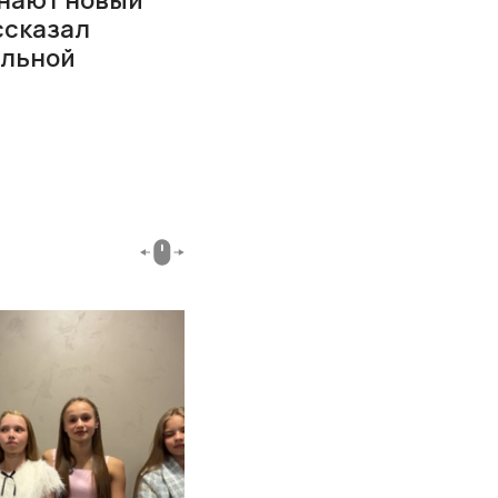
ссказал
альной