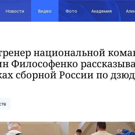
Новости
Видео
Фото
Академия
Али
тренер национальной ком
н Философенко рассказыва
ах сборной России по дзю
ств