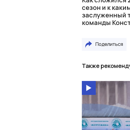
сезон и к как
заслуженный т
команды Конс
Поделиться
Также рекоменд