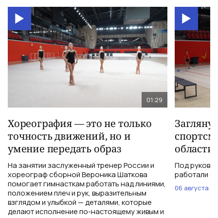
01:29
Хореография — это не только
Заглянул
точность движений, но и
спортсм
умение передать образ
области!
На занятии заслуженный тренер России и
Под руково
хореограф сборной Вероника Шаткова
работали с 
помогает гимнасткам работать над линиями,
06 августа
положением плеч и рук, выразительным
взглядом и улыбкой — деталями, которые
делают исполнение по-настоящему живым и