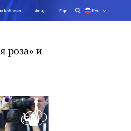
Рус
на Кабаева
Фонд
Еще
 роза» и