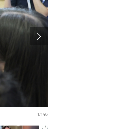
1
/
146