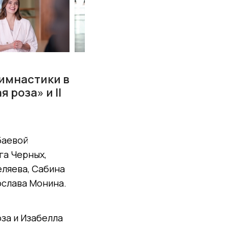
гимнастики в
роза» и II
баевой
га Черных,
еляева, Сабина
ослава Монина.
оза и Изабелла