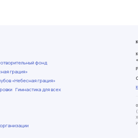
готворительный фонд
ная грация»
убов «Небесная грация»
ровки
Гимнастика для всех
И
 организации