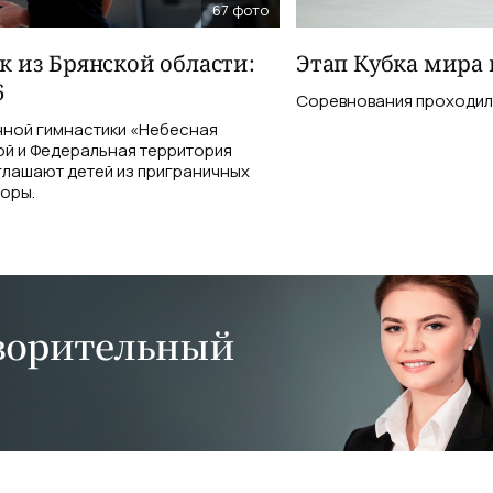
67
фото
 из Брянской области:
Этап Кубка мира 
6
Соревнования проходили 
ной гимнастики «Небесная
ой и Федеральная территория
глашают детей из приграничных
боры.