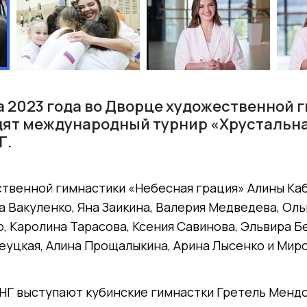
та 2023 года во Дворце художественной 
ят международный турнир «Хрустальная 
Г.
твенной гимнастики «Небесная грация» Алины Ка
 Вакуленко, Яна Заикина, Валерия Медведева, Оль
, Каролина Тарасова, Ксения Савинова, Эльвира Б
еуцкая, Алина Прощалыкина, Арина Лысенко и Мир
 СНГ выступают кубинские гимнастки Гретель Менд