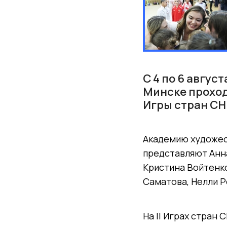
С 4 по 6 авгус
Минске проход
Игры стран СН
Академию художес
представляют Анна
Кристина Войтенко
Саматова, Нелли Р
На II Играх стран