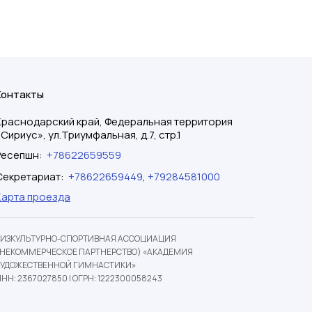
Контакты
Краснодарский край, Федеральная территория
«Сириус», ул.Триумфальная, д.7, стр.1
Ресепшн
:
+78622659559
Секретариат
:
+78622659449
,
+79284581000
Карта проезда
ФИЗКУЛЬТУРНО-СПОРТИВНАЯ АССОЦИАЦИЯ
(НЕКОММЕРЧЕСКОЕ ПАРТНЕРСТВО) «АКАДЕМИЯ
ХУДОЖЕСТВЕННОЙ ГИМНАСТИКИ»
НН: 2367027850
|
ОГРН: 1222300058243