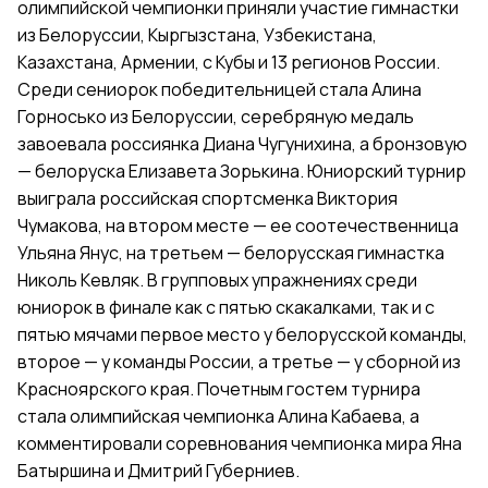
олимпийской чемпионки приняли участие гимнастки
из Белоруссии, Кыргызстана, Узбекистана,
Казахстана, Армении, с Кубы и 13 регионов России.
Среди сениорок победительницей стала Алина
Горносько из Белоруссии, серебряную медаль
завоевала россиянка Диана Чугунихина, а бронзовую
— белоруска Елизавета Зорькина. Юниорский турнир
выиграла российская спортсменка Виктория
Чумакова, на втором месте — ее соотечественница
Ульяна Янус, на третьем — белорусская гимнастка
Николь Кевляк. В групповых упражнениях среди
юниорок в финале как с пятью скакалками, так и с
пятью мячами первое место у белорусской команды,
второе — у команды России, а третье — у сборной из
Красноярского края. Почетным гостем турнира
стала олимпийская чемпионка Алина Кабаева, а
комментировали соревнования чемпионка мира Яна
Батыршина и Дмитрий Губерниев.