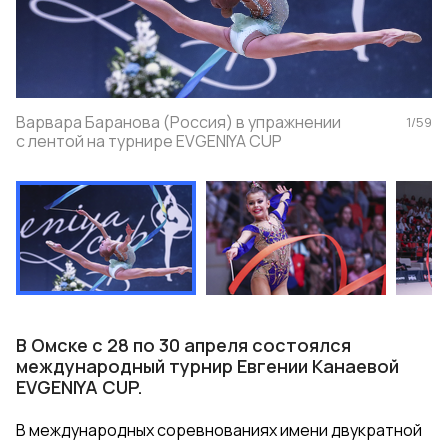
Варвара Баранова (Россия) в упражнении
1
/
59
с лентой на турнире EVGENIYA CUP
В Омске с 28 по 30 апреля состоялся
международный турнир Евгении Канаевой
EVGENIYA CUP.
В международных соревнованиях имени двукратной