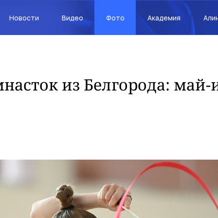
Новости
Видео
Фото
Академия
Али
насток из Белгорода: май-