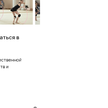
аться в
ественной
тв и