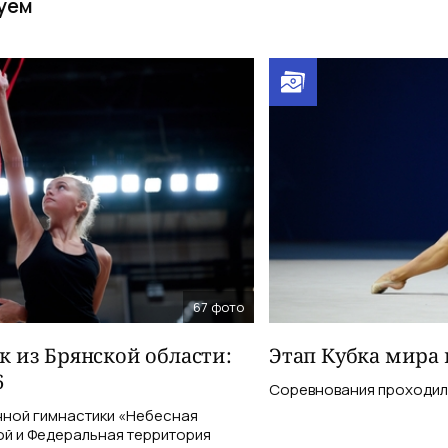
уем
67
фото
 из Брянской области:
Этап Кубка мира 
6
Соревнования проходили 
ной гимнастики «Небесная
ой и Федеральная территория