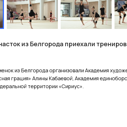
насток из Белгорода приехали трениров
менок из Белгорода организовали Академия худож
ная грация» Алины Кабаевой, Академия единоборс
деральной территории «Сириус».