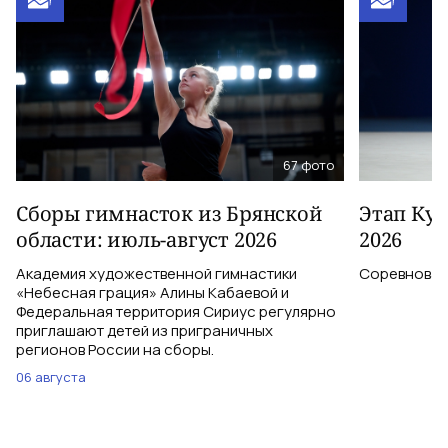
67
фото
Сборы гимнасток из Брянской
Этап Куб
области: июль-август 2026
2026
Академия художественной гимнастики
Соревновани
«Небесная грация» Алины Кабаевой и
Федеральная территория Сириус регулярно
приглашают детей из приграничных
регионов России на сборы.
06 августа