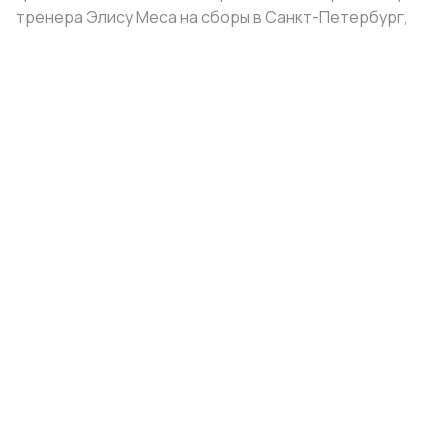
тренера Элису Меса на сборы в Санкт-Петербург,
взяв на себя расходы на проживание и питание.
Поделиться