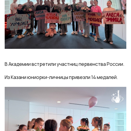
В Академии встретили участниц первенства России.
Из Казани юниорки-личницы привезли 14 медалей.