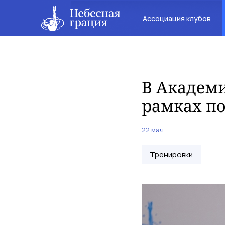
Ассоциация клубов
В Академи
рамках п
22 мая
Тренировки