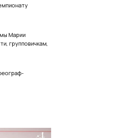
чемпионату
ммы Марии
ти, групповичкам,
ореограф-