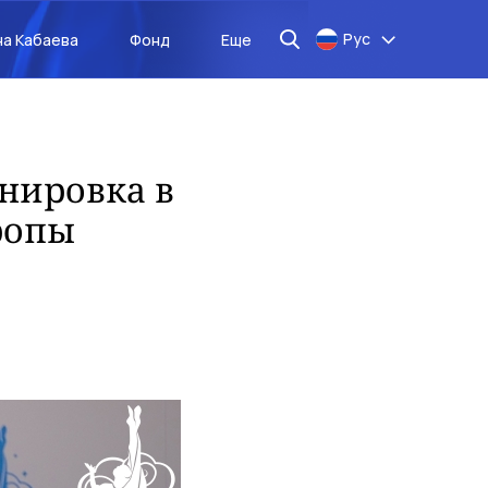
Рус
на Кабаева
Фонд
Еще
нировка в
ропы