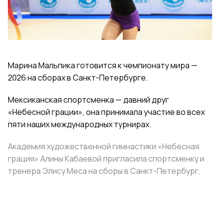
Марина Мальпика готовится к чемпионату мира —
2026 на сборах в Санкт-Петербурге.
Мексиканская спортсменка — давний друг
«Небесной грации», она принимала участие во всех
пяти наших международных турнирах.
Академия художественной гимнастики «Небесная
грация» Алины Кабаевой пригласила спортсменку и
тренера Элису Меса на сборы в Санкт-Петербург,
взяв на себя расходы на проживание и питание.
Поделиться