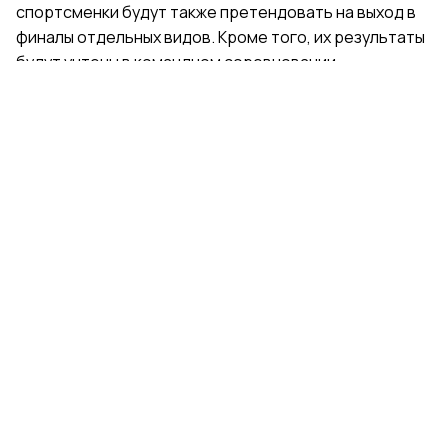
спортсменки будут также претендовать на выход в
финалы отдельных видов. Кроме того, их результаты
будут учтены в командном соревновании.
Поделиться