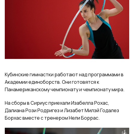
Кубинские гимнастки работают над программами в
Академии единоборств. Они готовятся к
Панамериканскому чемпионату и чемпионату мира.
На сборы в Сириус приехали Изабелла Рохас,
Далиана Рози Родригез и Лизабет Милэй Годалез
Борхас вместе с тренером Нели Боррас.