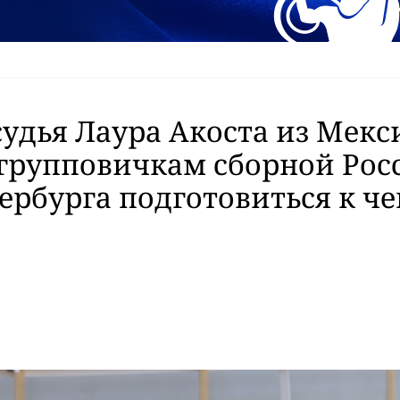
судья Лаура Акоста из Мекс
групповичкам сборной Рос
ербурга подготовиться к ч