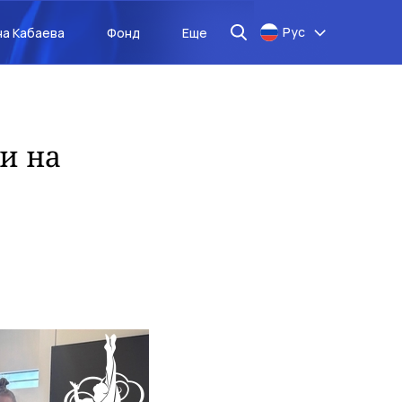
Рус
на Кабаева
Фонд
Еще
и на