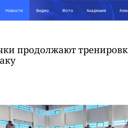
Новости
Видео
Фото
Академия
Али
чки продолжают тренировк
Баку