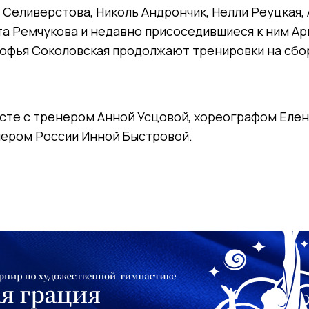
 Селиверстова, Николь Андрончик, Нелли Реуцкая,
а Ремчукова и недавно присоседившиеся к ним Ар
офья Соколовская продолжают тренировки на сбор
сте с тренером Анной Усцовой, хореографом Елен
ером России Инной Быстровой.