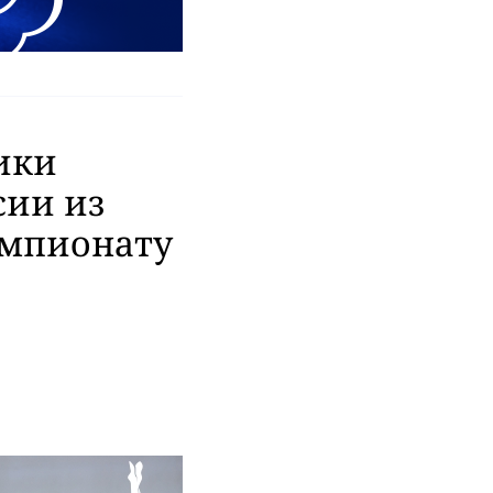
ики
сии из
емпионату