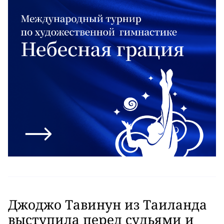
Джоджо Тавинун из Таиланда
выступила перед судьями и