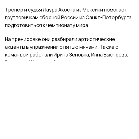
Тренер и судья Лаура Акоста из Мексики помогает
групповичкам сборной России из Санкт-Петербурга
подготовиться к чемпионату мира.
На тренировке они разбирали артистические
акценты в упражнении с пятью мячами. Также с
командой работали Ирина Зеновка, Инна Быстрова,
Вероника Шаткова, Ольга Фролова.
Групповички из Санкт-Петербурга — серебряные
призеры чемпионата России, они входят в основной
состав сборной России. Тренер — Елена Петунина,
постановщик — Елена Афанасьева.