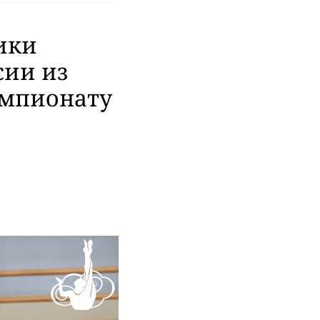
ики
сии из
емпионату