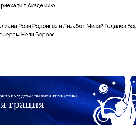
приехали в Академию.
алиана Рози Родригез и Лизабет Милэй Годалез Бо
ренером Нели Боррас.