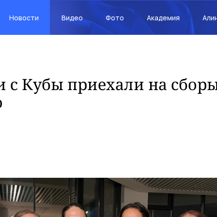
Новости
Видео
Фото
Академия
Али
 с Кубы приехали на сборы
ю