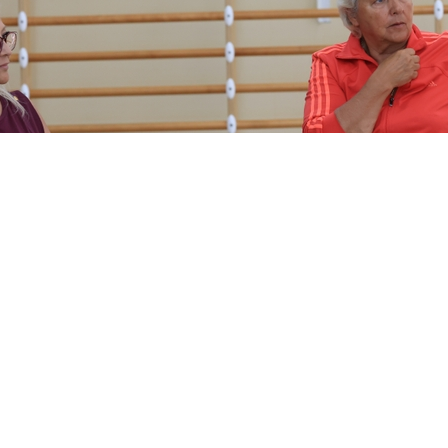
ура Акоста из Мексики помогает групповичкам сбо