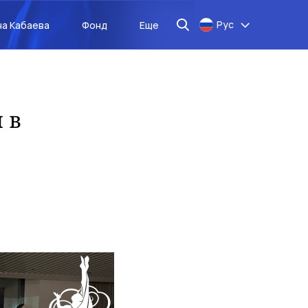
Рус
на Кабаева
Фонд
Еще
 в