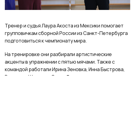
Тренер и судья Лаура Акоста из Мексики помогает
групповичкам сборной России из Санкт-Петербурга
подготовиться к чемпионату мира.
На тренировке они разбирали артистические
акценты в упражнении с пятью мячами. Также с
командой работали Ирина Зеновка, Инна Быстрова,
Вероника Шаткова, Ольга Фролова.
Групповички из Санкт-Петербурга — серебряные
призеры чемпионата России, они входят в основной
состав сборной России. Тренер — Елена Петунина,
постановщик — Елена Афанасьева.