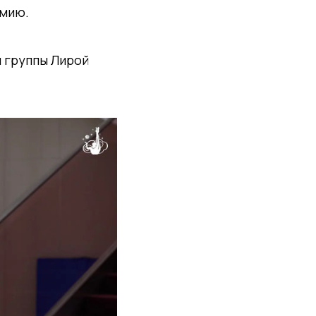
емию.
м группы Лирой