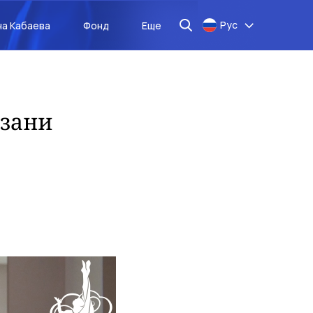
Рус
на Кабаева
Фонд
Еще
азани