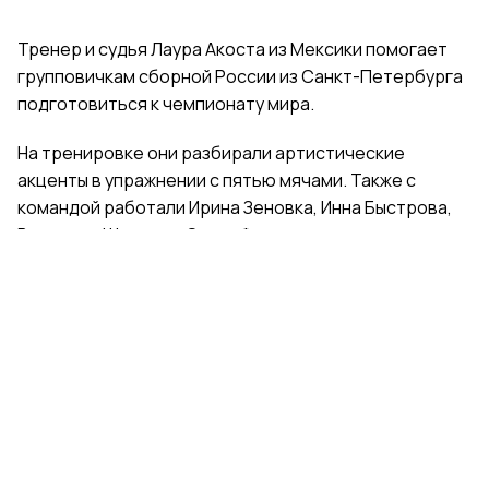
Тренер и судья Лаура Акоста из Мексики помогает
групповичкам сборной России из Санкт-Петербурга
подготовиться к чемпионату мира.
На тренировке они разбирали артистические
акценты в упражнении с пятью мячами. Также с
командой работали Ирина Зеновка, Инна Быстрова,
Вероника Шаткова, Ольга Фролова.
Групповички из Санкт-Петербурга — серебряные
призеры чемпионата России, они входят в основной
состав сборной России. Тренер — Елена Петунина,
постановщик — Елена Афанасьева.