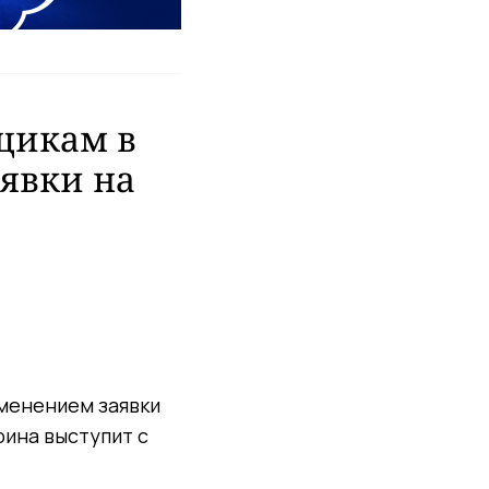
щикам в
явки на
зменением заявки
рина выступит с