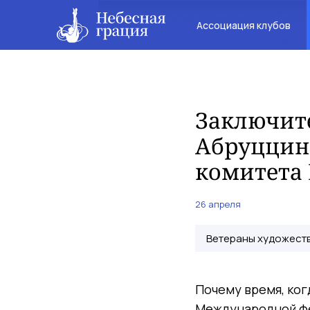
Ассоциация клубов
Заключите
Абруццин
комитета
26 апреля
Ветераны художеств
Почему время, ко
Международной фе