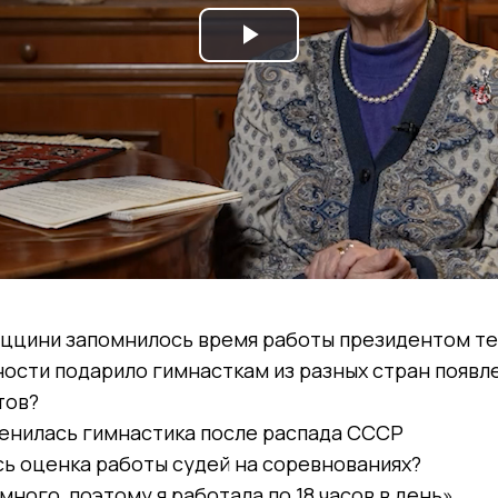
Play
Video
руццини запомнилось время работы президентом т
ности подарило гимнасткам из разных стран появ
тов?
зменилась гимнастика после распада СССР
ась оценка работы судей на соревнованиях?
много, поэтому я работала по 18 часов в день»