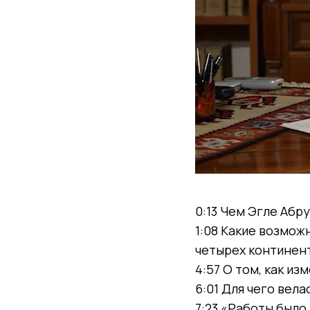
0:13 Чем Эгле Аб
1:08 Какие возмож
четырех континен
4:57 О том, как и
6:01 Для чего вел
7:23 «Работы было 