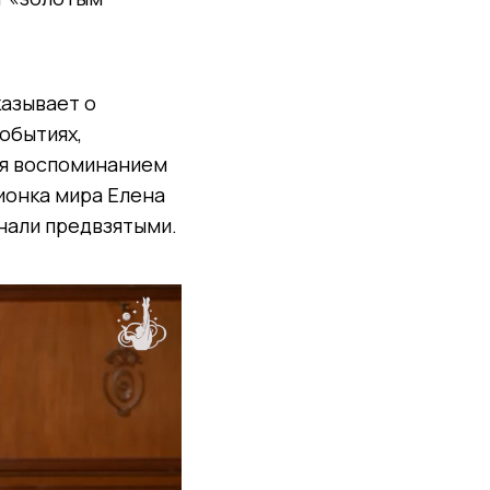
казывает о
обытиях,
ся воспоминанием
ионка мира Елена
знали предвзятыми.