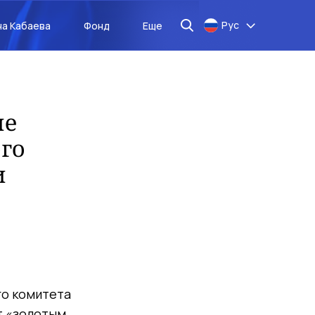
Рус
на Кабаева
Фонд
Еще
ле
го
и
го комитета
т «золотым