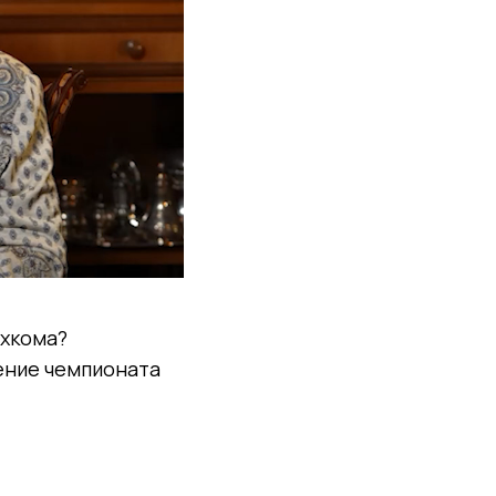
ехкома?
ление чемпионата