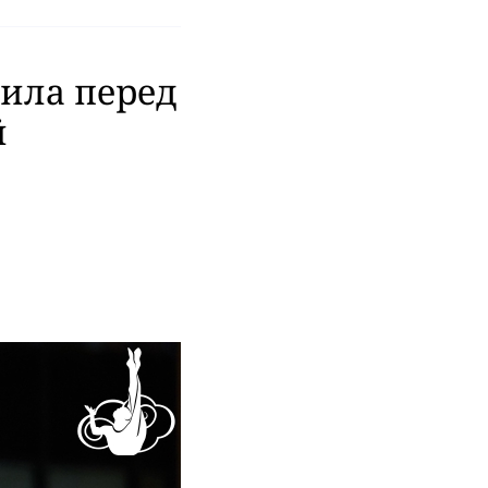
ила перед
й