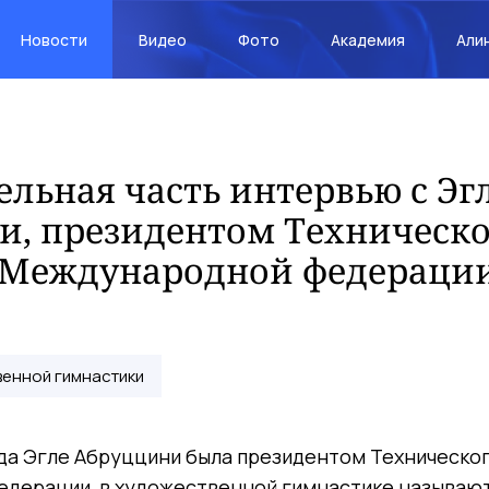
Новости
Видео
Фото
Академия
Али
льная часть интервью с Эг
и, президентом Техническо
 Международной федераци
енной гимнастики
гда Эгле Абруццини была президентом Техническо
дерации, в художественной гимнастике называю