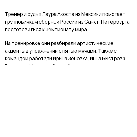
Тренер и судья Лаура Акоста из Мексики помогает
групповичкам сборной России из Санкт-Петербурга
подготовиться к чемпионату мира.
На тренировке они разбирали артистические
акценты в упражнении с пятью мячами. Также с
командой работали Ирина Зеновка, Инна Быстрова,
Вероника Шаткова, Ольга Фролова.
Групповички из Санкт-Петербурга — серебряные
призеры чемпионата России, они входят в основной
состав сборной России. Тренер — Елена Петунина,
постановщик — Елена Афанасьева.