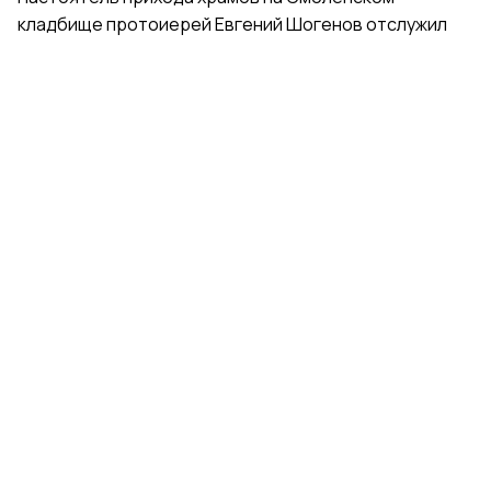
кладбище протоиерей Евгений Шогенов отслужил
молебен у раки с мощами святой. Отец Евгений
благословил гимнасток иконами святой Ксении
Петербургской и обратился к ним с напутственными
словами.