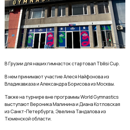
В Грузии для наших гимнасток стартовал Tbilisi Cup.
В нем принимают участие Алеся Найфонова из
Владикавказа и Александра Борисова из Москвы.
Также на турнире вне программы World Gymnastics
выступают Вероника Малинина и Диана Котловская
из Санкт-Петербурга, Эвелина Тандалова из
Тюменской области.