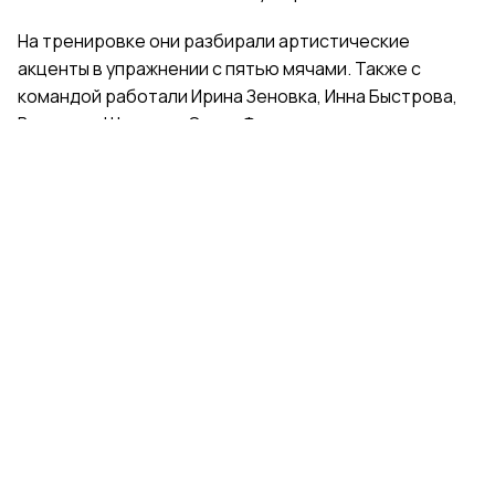
На тренировке они разбирали артистические
акценты в упражнении с пятью мячами. Также с
командой работали Ирина Зеновка, Инна Быстрова,
Вероника Шаткова, Ольга Фролова.
Групповички из Санкт-Петербурга — серебряные
призеры чемпионата России, они входят в основной
состав сборной России. Тренер — Елена Петунина,
постановщик — Елена Афанасьева.