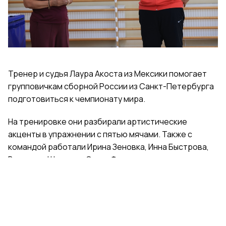
Тренер и судья Лаура Акоста из Мексики помогает
групповичкам сборной России из Санкт-Петербурга
подготовиться к чемпионату мира.
На тренировке они разбирали артистические
акценты в упражнении с пятью мячами. Также с
командой работали Ирина Зеновка, Инна Быстрова,
Вероника Шаткова, Ольга Фролова.
Групповички из Санкт-Петербурга — серебряные
призеры чемпионата России, они входят в основной
состав сборной России. Тренер — Елена Петунина,
постановщик — Елена Афанасьева.