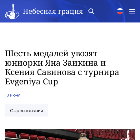
Небесная грация
Шесть медалей увозят
юниорки Яна Заикина и
Ксения Савинова с турнира
Evgeniya Cup
10 июня
Соревнования