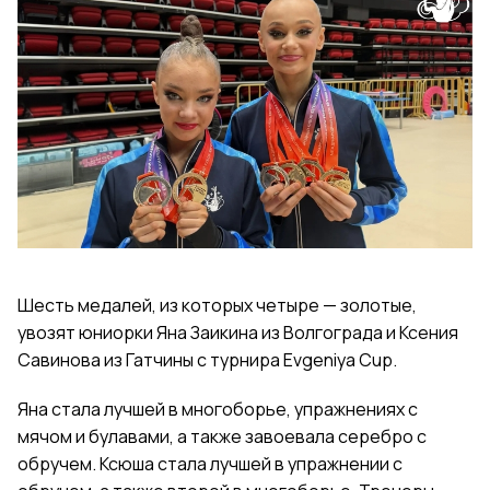
Шесть медалей, из которых четыре — золотые,
увозят юниорки Яна Заикина из Волгограда и Ксения
Савинова из Гатчины с турнира Evgeniya Cup.
Яна стала лучшей в многоборье, упражнениях с
мячом и булавами, а также завоевала серебро с
обручем. Ксюша стала лучшей в упражнении с