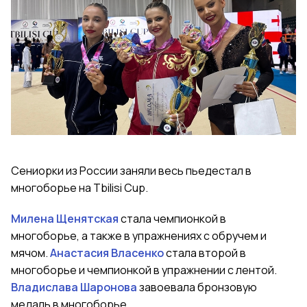
Сениорки из России заняли весь пьедестал в
многоборье на Tbilisi Cup.
Милена Щенятская
стала чемпионкой в
многоборье, а также в упражнениях с обручем и
мячом.
Анастасия Власенко
стала второй в
многоборье и чемпионкой в упражнении с лентой.
Владислава Шаронова
завоевала бронзовую
медаль в многоборье.