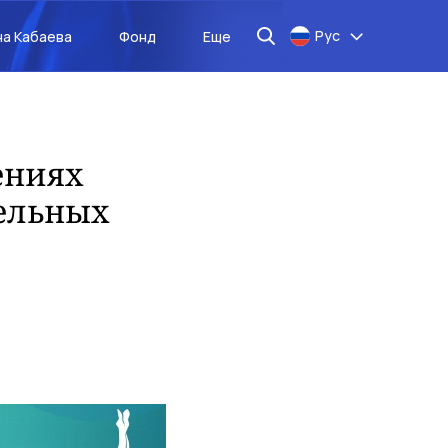
Рус
на Кабаева
Фонд
Еще
ениях
дельных