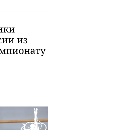
ики
сии из
емпионату