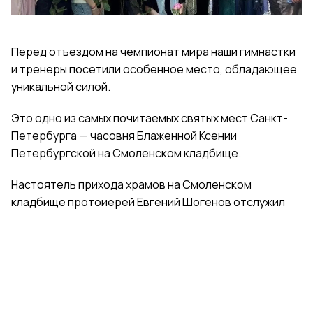
Перед отъездом на чемпионат мира наши гимнастки
и тренеры посетили особенное место, обладающее
уникальной силой.
Это одно из самых почитаемых святых мест Санкт-
Петербурга — часовня Блаженной Ксении
Петербургской на Смоленском кладбище.
Настоятель прихода храмов на Смоленском
кладбище протоиерей Евгений Шогенов отслужил
молебен у раки с мощами святой. Отец Евгений
благословил гимнасток иконами святой Ксении
Петербургской и обратился к ним с напутственными
словами.