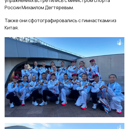
упражнениях встретились с министром спорта
России Михаилом Дегтяревым.
Также они сфотографировались с гимнастками из
Китая.