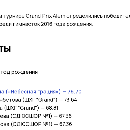
турнире Grand Prix Alem определились победите
реди гимнасток 2016 года рождения.
ты
 год рождения
а (
«Небесная грация») — 76.70
бетова (ШХГ "Grand") — 73.64
 (ШХГ "Grand") — 68.81
ева (СДЮСШОР №1) — 67.36
пова (СДЮСШОР №1) — 67.36