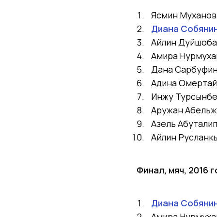
Ясмин Мухано
Диана Собянин
Айлин Дуйшоб
Амира Нурмух
Дана Сарбуфи
Адина Омерта
Инжу Турсынб
Аружан Абель
Азель Абутали
Айлин Русланк
Финал, мяч, 2016 
Диана Собянин
Амира Нурмух