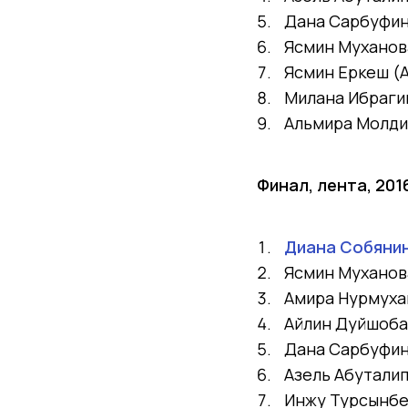
Дана Сарбуфи
Ясмин Мухано
Ясмин Еркеш
(
Милана Ибраг
Альмира Молд
Финал, лента, 20
Диана Собянин
Ясмин Мухано
Амира Нурмух
Айлин Дуйшоб
Дана Сарбуфи
Азель Абутали
Инжу Турсынб