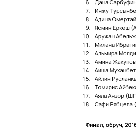
Дана Сарбуфина
Инжу Турсынбе
Адина Омертай
Ясмин Еркеш (А
Аружан Абельж
Милана Ибрагим
Альмира Молдия
Амина Жакупова
Аиша Муханбета
Айлин Русланкыз
Томирис Айбеко
Аяла Анзор (ШГ 
Сафи Рябцева (
Финал, обруч, 201