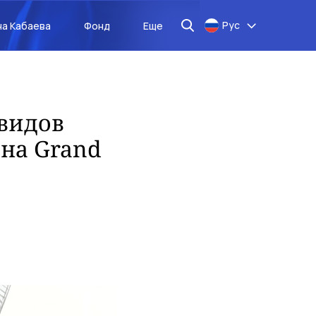
Рус
на Кабаева
Фонд
Еще
 видов
 на Grand