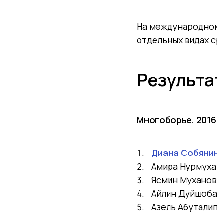
На международном 
отдельных видах с
Результа
Многоборье, 2016
Диана Собянин
Амира Нурмухан
Ясмин Муханова
Айлин Дуйшоба
Азель Абутали