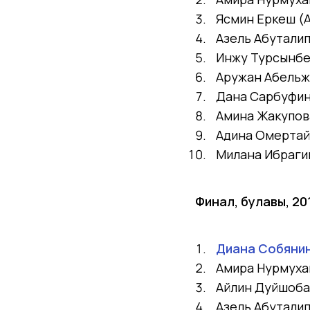
Ясмин Еркеш
(
Азель Абутали
Инжу Турсынб
Аружан Абель
Дана Сарбуфи
Амина Жакупо
Адина Омерта
Милана Ибраг
Финал, булавы, 2
Диана Собянин
Амира Нурмух
Айлин Дуйшоб
Азель Абутали