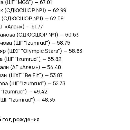
 (ШГ "MGS") — 67.01
к (СДЮСШОР №1) — 62.99
 (СДЮСШОР №1) — 62.59
Г «Алан») — 61.77
анова (СДЮСШОР №1) — 60.63
ова (ШГ "Izumrud") — 58.75
р (ШХГ "Olympic Stars") — 58.63
 (ШГ "Izumrud") — 55.82
ли (АГ «Алем») — 54.48
ы (ШХГ "Be Fit") — 53.87
ва (ШГ "Izumrud") — 52.33
"Izumrud") — 49.42
ШГ "Izumrud") — 48.35
6 год рождения