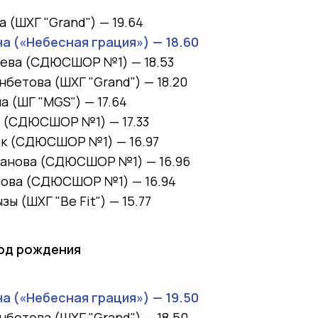
ва
(ШХГ "Grand") —
19.64
а (
«Небесная грация») —
18.60
аева
(СДЮСШОР №1) —
18.53
анбетова
(ШХГ "Grand") —
18.20
на
(ШГ "MGS")
—
17.64
й
(СДЮСШОР №1) —
17.33
ек
(СДЮСШОР №1) —
16.97
жанова
(СДЮСШОР №1) —
16.96
пова
(СДЮСШОР №1) —
16.94
ызы
(ШХГ "Be Fit") —
15.77
год рождения
а (
«Небесная грация») —
19.50
анбетова
(ШХГ "Grand") —
18.50