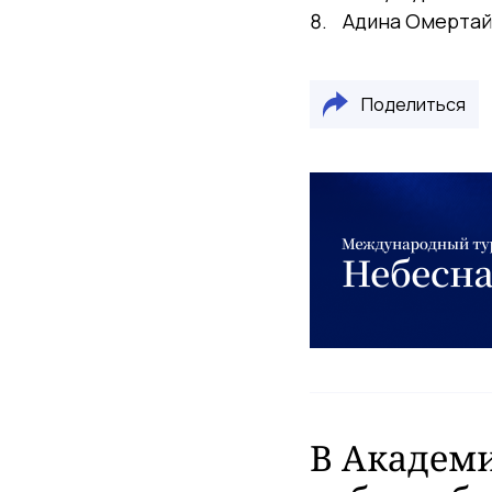
Адина Омерта
Поделиться
В Академ