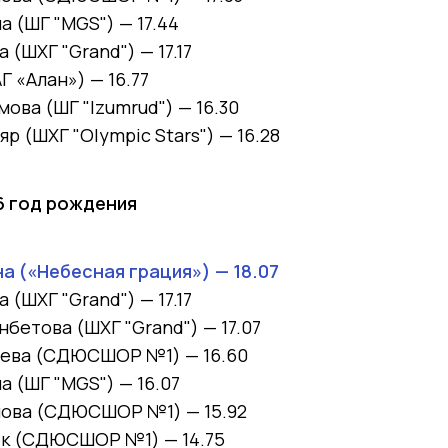
на
(ШГ "MGS")
—
17.44
ва
(ШХГ "Grand") —
17.17
АГ «Алан») —
16.77
имова
(ШГ "Izumrud") —
16.30
ияр
(ШХГ "Olympic Stars") —
16.28
16 год рождения
а (
«Небесная грация») —
18.07
ва
(ШХГ "Grand") —
17.17
анбетова
(ШХГ "Grand") —
17.07
аева
(СДЮСШОР №1) —
16.60
на
(ШГ "MGS") —
16.07
пова
(СДЮСШОР №1) —
15.92
ек
(СДЮСШОР №1) —
14.75