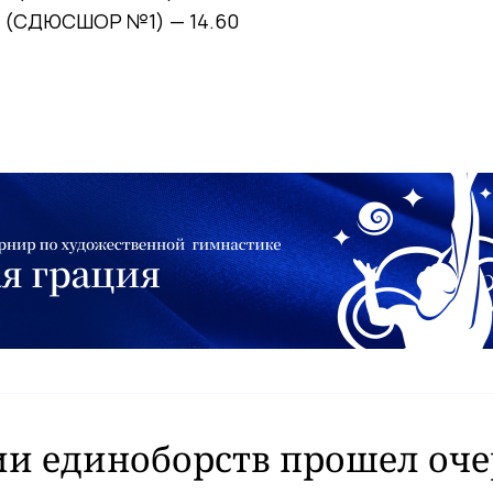
й
(СДЮСШОР №1) —
14.60
ии единоборств прошел оч