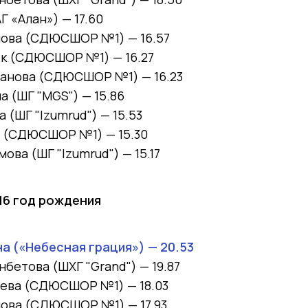
АГ «Алан») —
17.60
пова
(СДЮСШОР №1) —
16.57
ек
(СДЮСШОР №1) —
16.27
жанова
(СДЮСШОР №1) —
16.23
на
(ШГ "MGS") —
15.86
ва
(ШГ "Izumrud") —
15.53
й
(СДЮСШОР №1) —
15.30
имова
(ШГ "Izumrud") —
15.17
016 год рождения
а (
«Небесная грация») —
20.53
анбетова
(ШХГ "Grand") —
19.87
аева
(СДЮСШОР №1) —
18.03
пова
(СДЮСШОР №1) —
17.93