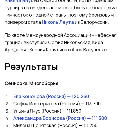
Ульяна Янус
из Омской области, но по правилам
турнира на пьедестале может быть не более двух
гимнасток от одной страны, поэтому бронзовым
призером стала
Николь Леута
из Белоруссии.
По квоте Международной Ассоциации «Небесная
грация» выступили Софья Никольская, Кира
Арефьева, Ксения Колядина и Анна Вакуленко.
Результаты
Сениорки. Многоборье
Ева Кононова (Россия) — 120.250
София Ильтерякова (Россия) — 113.700
Ульяна Янус (Россия) — 111.850
Александра Борисова (Россия) — 111.300
Милена Щенятская (Россия) — 111.250