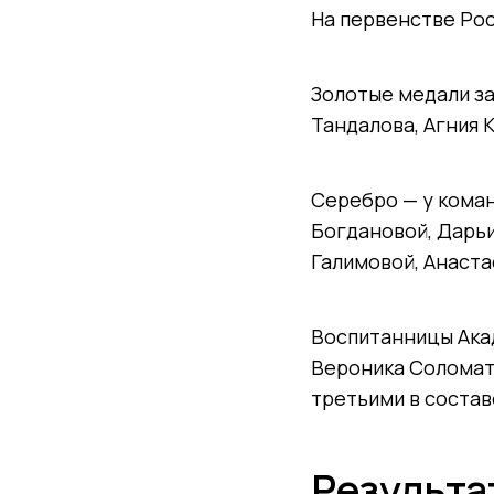
На первенстве Рос
Золотые медали за
Тандалова, Агния 
Серебро — у кома
Богдановой, Дарь
Галимовой, Анаст
Воспитанницы Акад
Вероника Соломати
третьими в соста
Результа