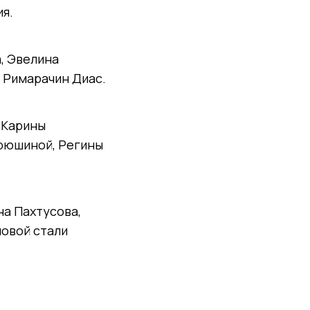
я.
, Эвелина
ь Римарачин Диас.
 Карины
ирюшиной, Регины
на Пахтусова,
повой стали