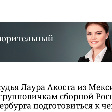
судья Лаура Акоста из Мекс
групповичкам сборной Рос
ербурга подготовиться к ч