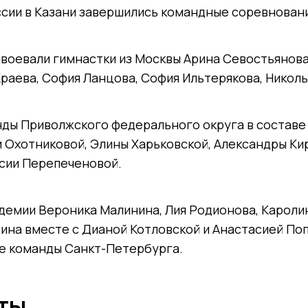
сии в Казани завершились командные соревновани
воевали гимнастки из Москвы Арина Севостьянова
Краева, София Ланцова, София Ильтерякова, Никол
нды Приволжского федерального округа в составе
и Охотниковой, Элины Харьковской, Александры К
асии Перепеченовой.
емии Вероника Малинина, Лия Родионова, Кароли
на вместе с Дианой Котловской и Анастасией По
ве команды Санкт-Петербурга.
ты