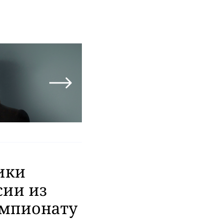
ики
сии из
емпионату