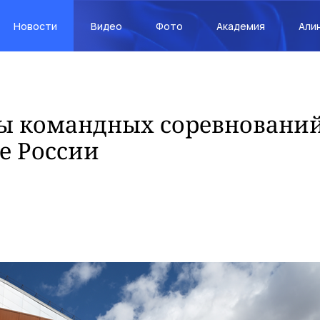
Новости
Видео
Фото
Академия
Али
ты командных соревнований
е России