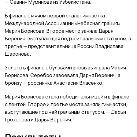
— Севинч Муминова из Узбекистана.
В финале с мячом первой стала
гимнастка
Международной Ассоциации «Небесная грация»
Мария Борисова. Второе место заняла
Дарья
Веренич, выступающая под нейтральным статусом
, а
третье —
представительница России
Владислава
Шаронова.
Золото в финале с булавами вновь выиграла
Мария
Борисова. Серебро завоевала
Дарья Веренич
, а
бронзу — россиянка Анастасия Власенко.
Мария Борисова
стала победительницей и в финале
с лентой. Второе и третье места заняли гимнастки,
выступающие под нейтральным статусом, — Дарья
Грохотова и Дарья Веренич.