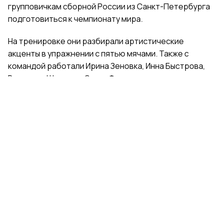
групповичкам сборной России из Санкт-Петербурга
подготовиться к чемпионату мира.
На тренировке они разбирали артистические
акценты в упражнении с пятью мячами. Также с
командой работали Ирина Зеновка, Инна Быстрова,
Вероника Шаткова, Ольга Фролова.
Групповички из Санкт-Петербурга — серебряные
призеры чемпионата России, они входят в основной
состав сборной России. Тренер — Елена Петунина,
постановщик — Елена Афанасьева.