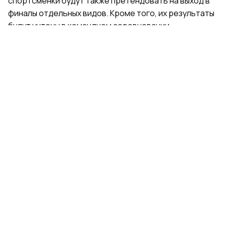
спортсменки будут также претендовать на выход в
финалы отдельных видов. Кроме того, их результаты
будут учтены в командном соревновании.
Поделиться