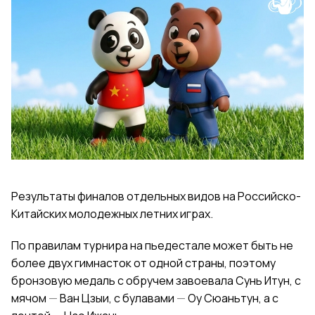
Результаты финалов отдельных видов на Российско-
Китайских молодежных летних играх.
По правилам турнира на пьедестале может быть не
более двух гимнасток от одной страны, поэтому
бронзовую медаль с обручем завоевала Сунь Итун, с
мячом
—
Ван Цзыи, с булавами
—
Оу Сюаньтун, а с