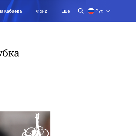
Рус
на Кабаева
Фонд
Еще
убка