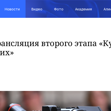
Новости
Видео
Фото
Академия
Али
ансляция второго этапа «К
их»