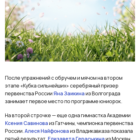
После упражнений с обручем и мячом на втором
этапе «Кубка сильнейших» серебряный призер
первенства России
Яна Заикина
из Волгограда
занимает первое место по программе юниорок.
На второй строчке — еще одна гимнастка Академии
Ксения Савинова
из Гатчины, чемпионка первенства
России.
Алеся Найфонова
из Владикавказа показала
пятый результат.
Елизавета Гераськина
из Москвы