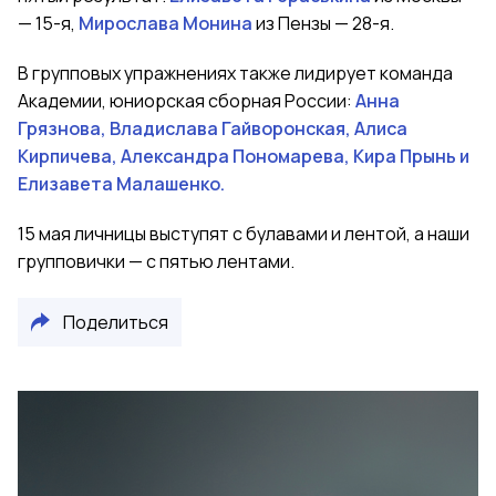
— 15-я,
Мирослава Монина
из Пензы — 28-я.
В групповых упражнениях также лидирует команда
Академии, юниорская сборная России:
Анна
Грязнова, Владислава Гайворонская, Алиса
Кирпичева, Александра Пономарева, Кира Прынь и
Елизавета Малашенко.
15 мая личницы выступят с булавами и лентой, а наши
групповички — с пятью лентами.
Поделиться