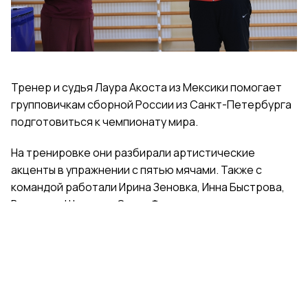
Тренер и судья Лаура Акоста из Мексики помогает
групповичкам сборной России из Санкт-Петербурга
подготовиться к чемпионату мира.
На тренировке они разбирали артистические
акценты в упражнении с пятью мячами. Также с
командой работали Ирина Зеновка, Инна Быстрова,
Вероника Шаткова, Ольга Фролова.
Групповички из Санкт-Петербурга — серебряные
призеры чемпионата России, они входят в основной
состав сборной России. Тренер — Елена Петунина,
постановщик — Елена Афанасьева.