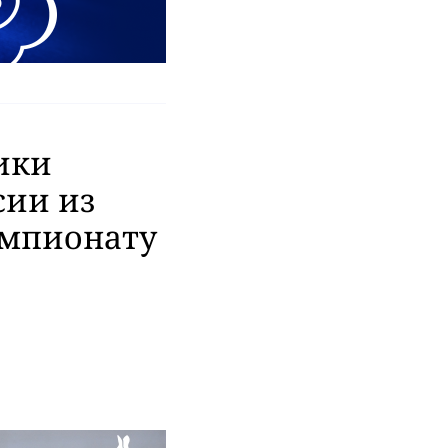
ики
сии из
емпионату