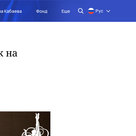
Рус
на Кабаева
Фонд
Еще
к на