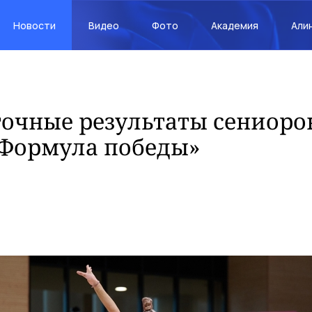
Новости
Видео
Фото
Академия
Али
очные результаты сениоро
«Формула победы»