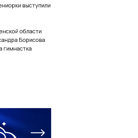
ениорки выступили
енской области
сандра Борисова
а гимнастка
.