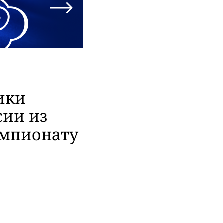
ики
сии из
емпионату