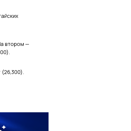
тайских
На втором —
00).
(26,300).