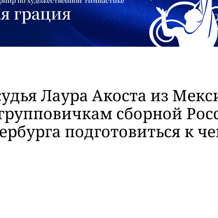
судья Лаура Акоста из Мекс
групповичкам сборной Рос
ербурга подготовиться к ч