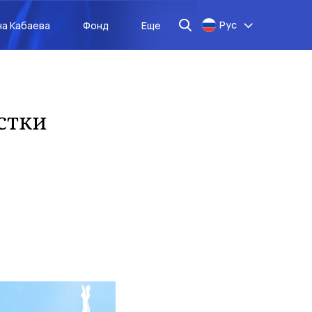
Рус
на Кабаева
Фонд
Еще
стки