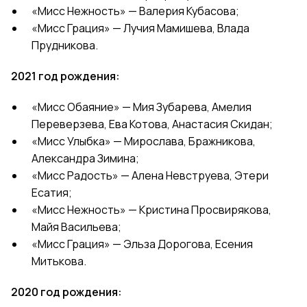
«Мисс Нежность» — Валерия Кубасова;
«Мисс Грация» — Лучия Мамишева, Влада
Прудникова.
2021 год рождения:
«Мисс Обаяние» — Мия Зубарева,
Амелия
Переверзева, Ева Котова, Анастасия Скидан;
«Мисс Улыбка» — Мирослава, Бражникова,
Aлександра Зимина;
«Мисс Радость» — Алена Невструева, Этери
Есатия;
«Мисс Нежность» — Кристина Просвирякова,
Майя Васильева;
«Мисс Грация» — Эльза Дорогова, Есения
Митькова.
2020 год рождения: