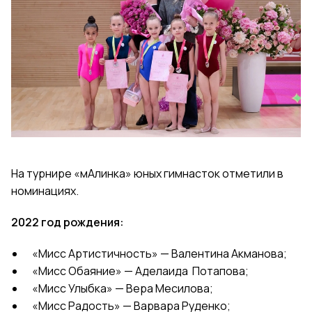
На турнире «мАлинка» юных гимнасток отметили в
номинациях.
2022 год рождения:
«Мисс Артистичность» — Валентина Акманова;
«Мисс Обаяние» — Аделаида
Потапова;
«Мисс Улыбка» — Вера Месилова;
«Мисс Радость» — Варвара Руденко;