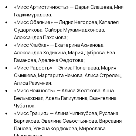
«Мисс Артистичность» — Дарья Слащева, Мия
Гаджимурадова;
«Мисс Обаяние» — Лидия Негодова, Каталея
Сударикова, Сайора Мухаммадхонова,
Александра Пахомова;
«Мисс Улыбка» — Екатерина Акманова,
Александра Ходыкина, Мария Дуброва, Ева
Гаманова, Аделина Федотова;
«Мисс Радость» — Элиза Полегаева, Мария
Омышева, Маргарита Немова, Алиса Стрелец,
Алиса Разумная;
«Мисс Нежность» — Алиса Желткова, Анна
Вельможная, Адель Галиуллина, Евангелина
Чубатюк;
«Мисс Грация» — Алина Чипизубова, Руслана
Варлакова, Эвелина Севостьянова, Вирсавия
Панова, Ульяна Кордюкова, Мирослава