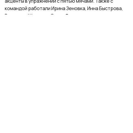
акценты в упражнении с пятью мячами. Также с
командой работали Ирина Зеновка, Инна Быстрова,
Вероника Шаткова, Ольга Фролова.
Групповички из Санкт-Петербурга — серебряные
призеры чемпионата России, они входят в основной
состав сборной России. Тренер — Елена Петунина,
постановщик — Елена Афанасьева.