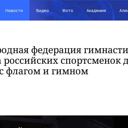
Новости
Видео
Фото
Академия
Али
одная федерация гимнаст
 российских спортсменок 
с флагом и гимном