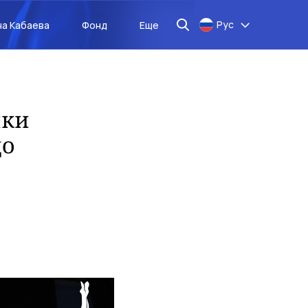
Рус
на Кабаева
Фонд
Еще
ики
до