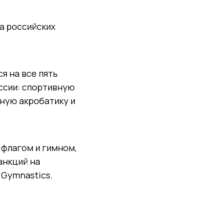
а российских
я на все пять
ссии: спортивную
вную акробатику и
 флагом и гимном,
анкций на
 Gymnastics.