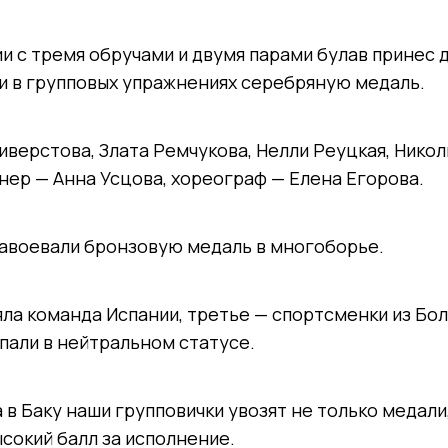
и с тремя обручами и двумя парами булав принес
и в групповых упражнениях серебряную медаль.
иверстова, Злата Ремчукова, Нелли Реуцкая, Никол
ер — Анна Усцова, хореограф — Елена Егорова.
завоевали бронзовую медаль в многоборье.
ла команда Испании, третье — спортсменки из Бол
пали в нейтральном статусе.
 в Баку наши групповички увозят не только медали,
ысокий балл за исполнение.