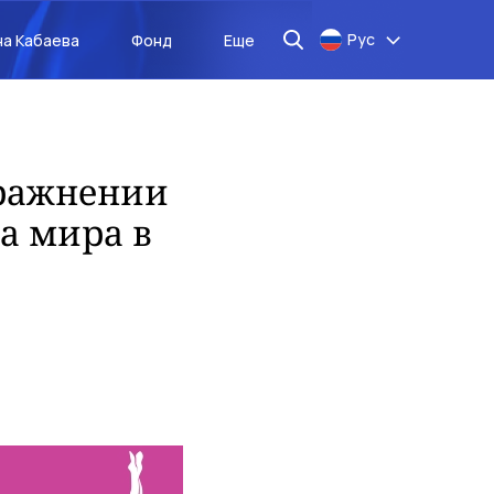
Рус
на Кабаева
Фонд
Еще
пражнении
а мира в