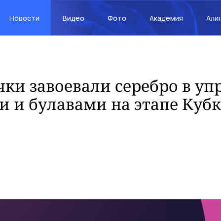
Новости
Видео
Фото
Академия
Али
ки завоевали серебро в у
и и булавами на этапе Кубк