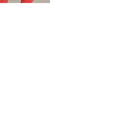
рной России из
 пятью мячами.
 Шаткова, Ольга