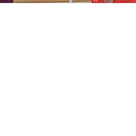
ура Акоста из Мексики помогает групповичкам сбо
подготовиться к чемпионату мира.
 разбирали артистические акценты в упражнении с
работали Ирина Зеновка, Инна Быстрова, Вероника