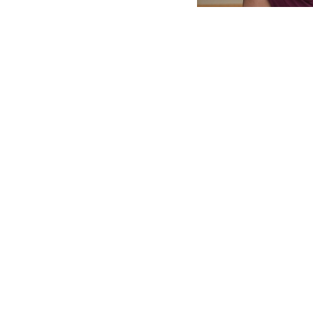
Тренер и судья Ла
Санкт-Петербурга 
На тренировке они
Также с командой 