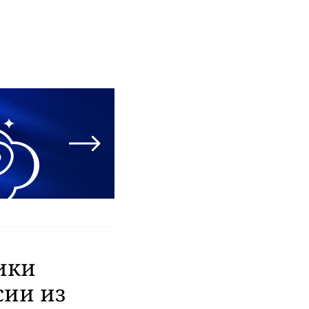
ики
сии из