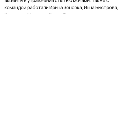
акценты в упражнении с пятью мячами. Также с
командой работали Ирина Зеновка, Инна Быстрова,
Вероника Шаткова, Ольга Фролова.
Групповички из Санкт-Петербурга — серебряные
призеры чемпионата России, они входят в основной
состав сборной России. Тренер — Елена Петунина,
постановщик — Елена Афанасьева.