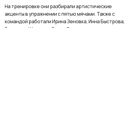
На тренировке они разбирали артистические
акценты в упражнении с пятью мячами. Также с
командой работали Ирина Зеновка, Инна Быстрова,
Вероника Шаткова, Ольга Фролова.
Групповички из Санкт-Петербурга — серебряные
призеры чемпионата России, они входят в основной
состав сборной России. Тренер — Елена Петунина,
постановщик — Елена Афанасьева.