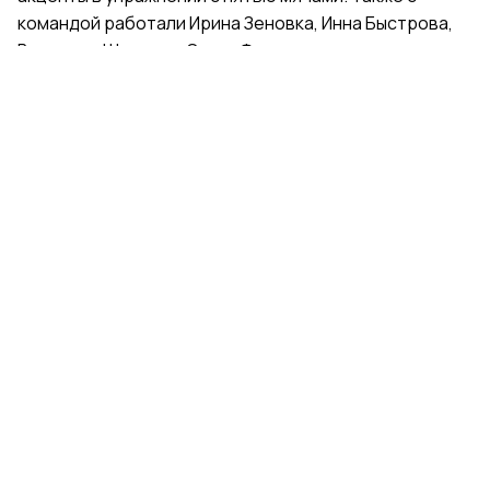
командой работали Ирина Зеновка, Инна Быстрова,
Вероника Шаткова, Ольга Фролова.
Групповички из Санкт-Петербурга — серебряные
призеры чемпионата России, они входят в основной
состав сборной России. Тренер — Елена Петунина,
постановщик — Елена Афанасьева.