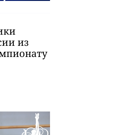
ики
сии из
емпионату