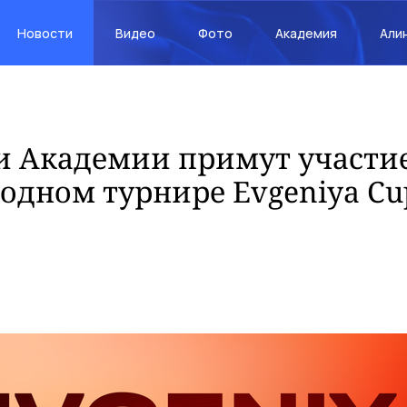
Новости
Видео
Фото
Академия
Али
и Академии примут участие
одном турнире Evgeniya Cu