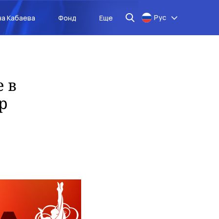
Рус
на Кабаева
Фонд
Еще
 в
p