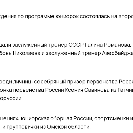
дения по программе юниорок состоялась на второ
дали заслуженный тренер СССР Галина Романова,
бовь Николаева и заслуженный тренер Азербайдж
реди личниц: серебряный призер первенства Росси
онка первенства России Ксения Савинова из Гатчи
оруссии.
нениях: юниорская сборная России, спортсменки
 и групповички из Омской области.