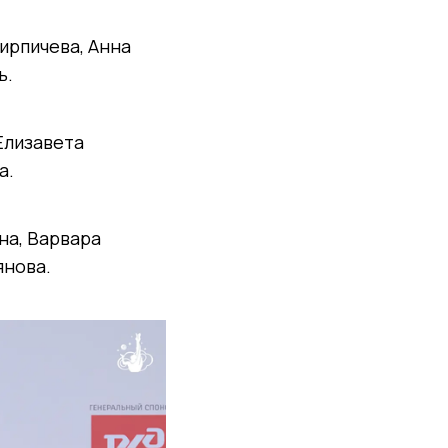
ирпичева, Анна
ь.
Елизавета
а.
на, Варвара
янова.