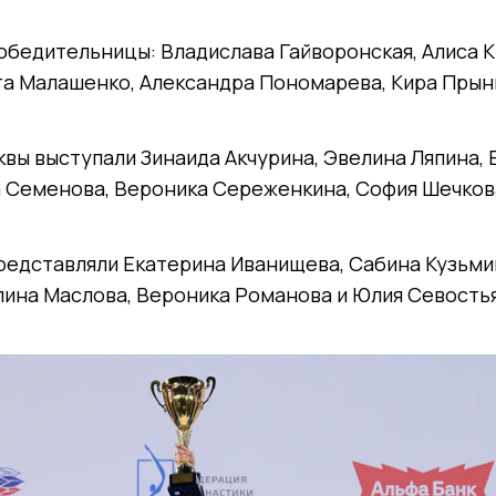
бедительницы: Владислава Гайворонская, Алиса К
та Малашенко, Александра Пономарева, Кира Прын
квы выступали Зинаида Акчурина, Эвелина Ляпина, 
а Семенова, Вероника Сереженкина, София Шечков
редставляли Екатерина Иванищева, Сабина Кузьми
лина Маслова, Вероника Романова и Юлия Севость