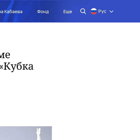
Рус
на Кабаева
Фонд
Еще
ме
 «Кубка