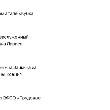
м этапе «Кубка
 заслуженный
ана Лариса
и Яна Заикина из
ны, Ксения
 из ВФСО «Трудовые