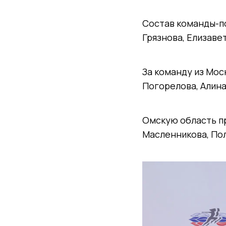
Состав команды-по
Грязнова, Елизаве
За команду из Мос
Погорелова, Алин
Омскую область п
Масленникова, По