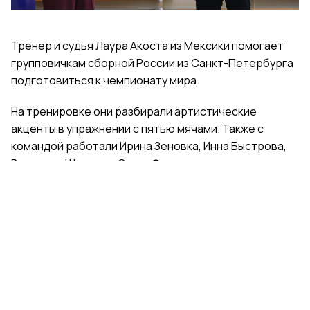
Тренер и судья Лаура Акоста из Мексики помогает
групповичкам сборной России из Санкт-Петербурга
подготовиться к чемпионату мира.
На тренировке они разбирали артистические
акценты в упражнении с пятью мячами. Также с
командой работали Ирина Зеновка, Инна Быстрова,
Вероника Шаткова, Ольга Фролова.
Групповички из Санкт-Петербурга — серебряные
призеры чемпионата России, они входят в основной
состав сборной России. Тренер — Елена Петунина,
постановщик — Елена Афанасьева.